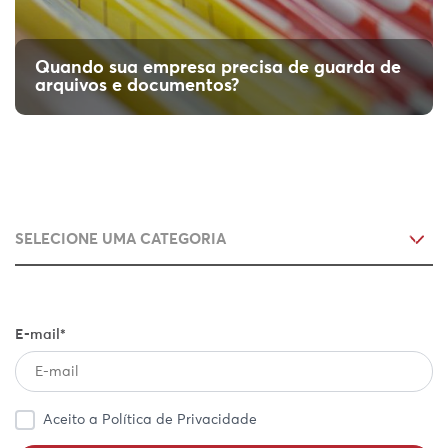
Quando sua empresa precisa de guarda de
Entenda a validade jurídica de
arquivos e documentos?
documentos digitalizados
Como funciona a validade jurídica de documentos
digitalizados? Entenda o que a legislação exige
para garantir conformidade.
E-mail*
Aceito a Política de Privacidade