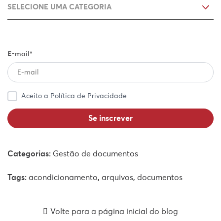
E-mail*
Aceito a Política de Privacidade
Saiba como acondicionar e armazenar
documentos de arquivo!
Os documentos fazem parte das rotinas diárias de
qualquer empresa. Veja como acondicionar e
Categorias:
Gestão de documentos
armazenar documentos de arquivo!
Tags:
acondicionamento
,
arquivos
,
documentos
Volte para a página inicial do blog